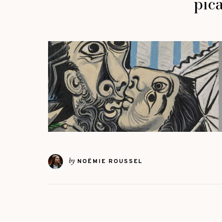
pic
by
NOËMIE ROUSSEL