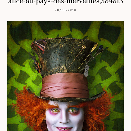
alice-au-pays-des-merveilles,384813
28/03/2010