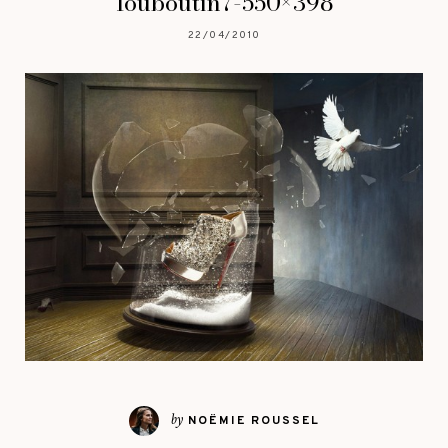
louboutin7-550×398
22/04/2010
by
NOËMIE ROUSSEL