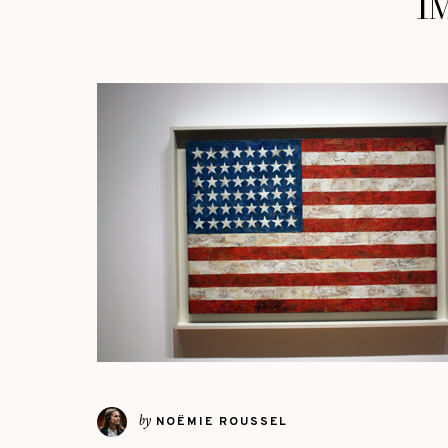
I
by
NOËMIE ROUSSEL