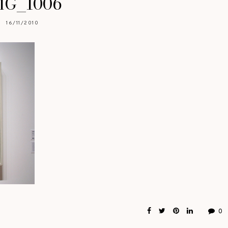
MG_1006
16/11/2010
0