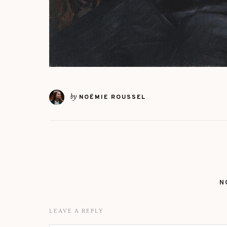
by
NOËMIE ROUSSEL
N
LEAVE A REPLY