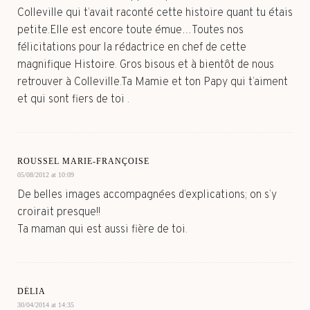
Colleville qui t’avait raconté cette histoire quant tu étais
petite.Elle est encore toute émue…Toutes nos
félicitations pour la rédactrice en chef de cette
magnifique Histoire. Gros bisous et à bientôt de nous
retrouver à Colleville.Ta Mamie et ton Papy qui t’aiment
et qui sont fiers de toi .
ROUSSEL MARIE-FRANÇOISE
05/08/2012 at 10:09
De belles images accompagnées d’explications; on s’y
croirait presque!!
Ta maman qui est aussi fière de toi.
DÉLIA
30/04/2014 at 14:35