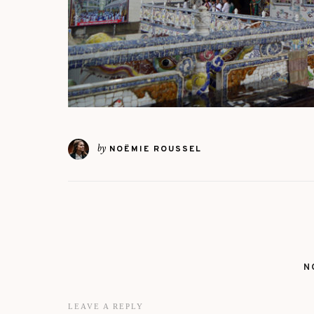
by
NOËMIE ROUSSEL
N
LEAVE A REPLY