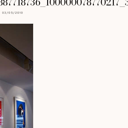
887718736_100000078770217_
03/05/2010