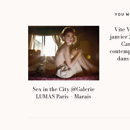
YOU MI
Vite V
janvier
Car
contemp
dans 
Sex in the City @Galerie
LUMAS Paris – Marais